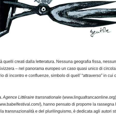
tà quelli creati dalla letteratura. Nessuna geografia fissa, ness
Svizzera – nel panorama europeo un caso quasi unico di circolaz
orio di incontro e confluenze, simbolo di quell’ “attraverso” in cui 
. Agence Littéraire transnationale
(www.linguafrancaonline.org)
www.babelfestival.com/), hanno pensato di proporre la rassegna
 transnazionalità e del plurilinguismo, è dedicata agli autori str