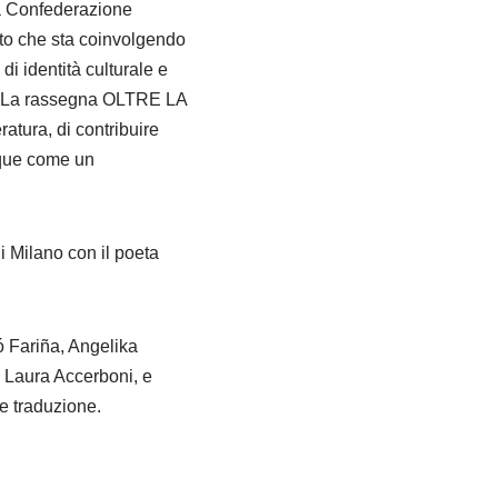
la Confederazione
tito che sta coinvolgendo
di identità culturale e
so. La rassegna OLTRE LA
atura, di contribuire
nque come un
i Milano con il poeta
ó Fariña, Angelika
e Laura Accerboni, e
 e traduzione.