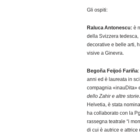
Gli ospiti:
Raluca Antonescu:
è 
della Svizzera tedesca, 
decorative e belle arti,
visive a Ginevra.
Begoña Feijoó Fariña
:
anni ed è laureata in sc
compagnia «inauDita» e h
dello Zahir e altre storie
Helvetia, è stata nomin
ha collaborato con la Pgi
rassegna teatrale “i mo
di cui è autrice e attrice