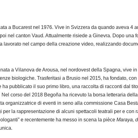
nata a Bucarest nel 1976. Vive in Svizzera da quando aveva 4 a
poi nel canton Vaud. Attualmente risiede a Ginevra. Dopo una fo
 ha lavorato nel campo della creazione video, realizzando docume
 nata a Vilanova de Arousa, nel nordovest della Spagna, vive in 
ienze biologiche. Trasferitasi a Brusio nel 2015, ha fondato, con 
a pubblicato il suo primo libro, una raccolta di racconti dal tit
. Nel corso del 2018 Begoña ha ricevuto la borsa letteraria del
ata organizzatrice di eventi in seno alla commissione Casa Bes
 per la rappresentazione di alcuni spettacoli teatrali per e con 
nologanti” e recentemente ha messo in scena la pièce
Maraya, d
 unica.