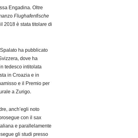
assa Engadina. Oltre
romanzo
Flughafenfische
 2018 è stata titolare di
 Spalato ha pubblicato
 Svizzera, dove ha
n tedesco intitolata
sta in Croazia e in
Chamisso e il Premio per
urale a Zurigo.
dre, anch’egli noto
 prosegue con il sax
taliana e parallelamente
osegue gli studi presso