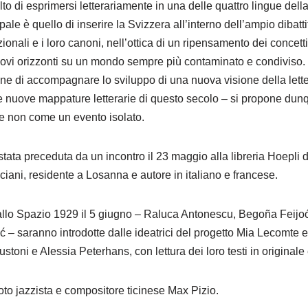
o di esprimersi letterariamente in una delle quattro lingue del
ipale è quello di inserire la Svizzera all’interno dell’ampio dibat
zionali e i loro canoni, nell’ottica di un ripensamento dei concetti 
 nuovi orizzonti su un mondo sempre più contaminato e condivi
e di accompagnare lo sviluppo di una nuova visione della letter
le nuove mappature letterarie di questo secolo – si propone du
 non come un evento isolato.
tata preceduta da un incontro il 23 maggio alla libreria Hoepli d
ciani, residente a Losanna e autore in italiano e francese.
i allo Spazio 1929 il 5 giugno – Raluca Antonescu, Begoña Feijo
 – saranno introdotte dalle ideatrici del progetto Mia Lecomte 
toni e Alessia Peterhans, con lettura dei loro testi in originale
noto jazzista e compositore ticinese Max Pizio.