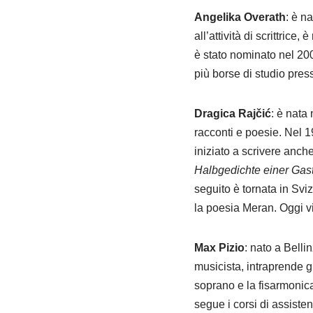
Angelika Overath
: è n
all’attività di scrittrice
è stato nominato nel 200
più borse di studio pres
Dragica Rajčić
: è nata
racconti e poesie. Nel 19
iniziato a scrivere anch
Halbgedichte einer Gast
seguito è tornata in Svi
la poesia Meran. Oggi vi
Max Pizio
: nato a Belli
musicista, intraprende g
soprano e la fisarmonica
segue i corsi di assiste