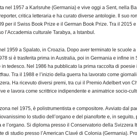
ata nel 1957 a Karlsruhe (Germania) e vive oggi a Sent, nella B
, è reporter, critica letteraria e ha curato diverse antologie. Il suo 
9 per il Swiss Book Prize e il German Book Prize. Tra il 2015 e il
so l’Accademia culturale Tarabya, a Istanbul.
 nel 1959 a Spalato, in Croazia. Dopo aver terminato le scuole a
78 si è trasferita prima in Australia, poi in Germania e infine in
e in tedesco. Nel 1986 ha pubblicato la prima raccolta di poesie i
frau
. Tra il 1988 e l’inizio della guerra ha lavorato come giornali
zzera. Ha ricevuto diversi premi, tra cui il Premio Adelbert von 
ve e lavora come scrittrice indipendente e animatrice socio-cult
nzona nel 1975, è polistrumentista e compositore. Avviato dal pa
iovanissimo lo studio dell’organo e del pianoforte e, in seguito,
 e l’organo. Si diploma presso il Conservatorio della Svizzera I
nte di studio presso l’American Clavé di Colonia (Germania). Pr