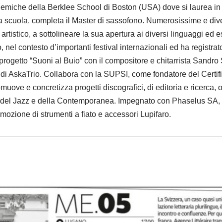
cademiche della Berklee School di Boston (USA) dove si laurea i
sa scuola, completa il Master di sassofono. Numerosissime e div
artistico, a sottolineare la sua apertura ai diversi linguaggi ed
, nel contesto d’importanti festival internazionali ed ha registra
progetto “Suoni al Buio” con il compositore e chitarrista Sandro
e di AskaTrio. Collabora con la SUPSI, come fondatore del Certifi
ove e concretizza progetti discografici, di editoria e ricerca, o
 del Jazz e della Contemporanea. Impegnato con Phaselus SA, 
omozione di strumenti a fiato e accessori Lupifaro.