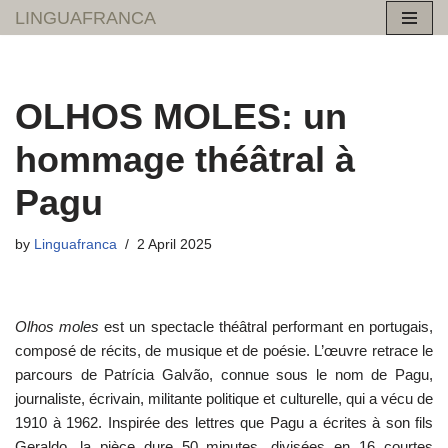
LINGUAFRANCA
Skip
to
content
OLHOS MOLES: un
hommage théâtral à
Pagu
by
Linguafranca
2 April 2025
Olhos moles
est un spectacle théâtral performant en portugais,
composé de récits, de musique et de poésie. L’œuvre retrace le
parcours de Patrícia Galvão, connue sous le nom de Pagu,
journaliste, écrivain, militante politique et culturelle, qui a vécu de
1910 à 1962. Inspirée des lettres que Pagu a écrites à son fils
Geraldo, la pièce dure 50 minutes, divisées en 16 courtes