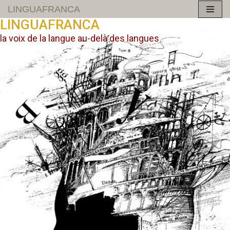
LINGUAFRANCA
LINGUAFRANCA
Aller
la voix de la langue au-delà des langues
au
contenu