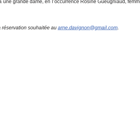
 une grande dame, en l’occurrence
Rosine Gueugniaud, femme 
la réservation souhaitée au
arne.davignon@gmail.com
.