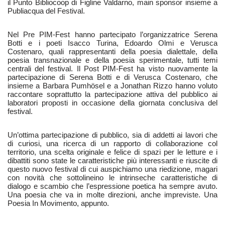
il Punto Bibliocoop di Figline Valdarno, main sponsor insieme a
Publiacqua del Festival.
Nel Pre PIM-Fest hanno partecipato l’organizzatrice Serena
Botti e i poeti Isacco Turina, Edoardo Olmi e Verusca
Costenaro, quali rappresentanti della poesia dialettale, della
poesia transnazionale e della poesia sperimentale, tutti temi
centrali del festival. Il Post PIM-Fest ha visto nuovamente la
partecipazione di Serena Botti e di Verusca Costenaro, che
insieme a Barbara Pumhösel e a Jonathan Rizzo hanno voluto
raccontare soprattutto la partecipazione attiva del pubblico ai
laboratori proposti in occasione della giornata conclusiva del
festival.
Un’ottima partecipazione di pubblico, sia di addetti ai lavori che
di curiosi, una ricerca di un rapporto di collaborazione col
territorio, una scelta originale e felice di spazi per le letture e i
dibattiti sono state le caratteristiche più interessanti e riuscite di
questo nuovo festival di cui auspichiamo una riedizione, magari
con novità che sottolineino le intrinseche caratteristiche di
dialogo e scambio che l’espressione poetica ha sempre avuto.
Una poesia che va in molte direzioni, anche impreviste. Una
Poesia In Movimento, appunto.