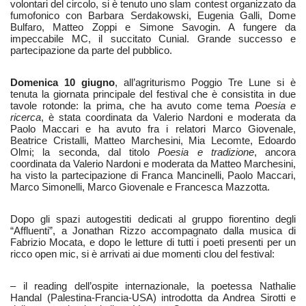
volontari del circolo, si è tenuto uno slam contest organizzato da
fumofonico con Barbara Serdakowski, Eugenia Galli, Dome
Bulfaro, Matteo Zoppi e Simone Savogin. A fungere da
impeccabile MC, il succitato Cunial. Grande successo e
partecipazione da parte del pubblico.
Domenica 10 giugno
, all’agriturismo Poggio Tre Lune si è
tenuta la giornata principale del festival che è consistita in due
tavole rotonde: la prima, che ha avuto come tema
Poesia e
ricerca
, è stata coordinata da Valerio Nardoni e moderata da
Paolo Maccari e ha avuto fra i relatori Marco Giovenale,
Beatrice Cristalli, Matteo Marchesini, Mia Lecomte, Edoardo
Olmi; la seconda, dal titolo
Poesia e tradizione
, ancora
coordinata da Valerio Nardoni e moderata da Matteo Marchesini,
ha visto la partecipazione di Franca Mancinelli, Paolo Maccari,
Marco Simonelli, Marco Giovenale e Francesca Mazzotta.
Dopo gli spazi autogestiti dedicati al gruppo fiorentino degli
“Affluenti”, a Jonathan Rizzo accompagnato dalla musica di
Fabrizio Mocata, e dopo le letture di tutti i poeti presenti per un
ricco open mic, si è arrivati ai due momenti clou del festival:
– il reading dell’ospite internazionale, la poetessa Nathalie
Handal (Palestina-Francia-USA) introdotta da Andrea Sirotti e