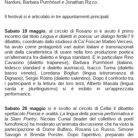
Nardoni, Barbara Pumhösel e Jonathan Rizzo.
Il festival si è articolato in tre appuntamenti principali:
Sabato 19 maggio
, al circolo di Rosano si è avuto il primo
incontro dal titolo
Lingua e dialetti in poesia: un dialogo fertile?
Il
dibattito, coordinato dallo studioso di Ca’ Foscari Matteo Vercesi,
ha avuto come protagonisti vari autori italiani e transnazionali
uniti dalla caratteristica di usare nella loro produzione poetica
un’alternanza fra dialetto e lingua standard. E in particolare Rino
Cavasino (dialetto trapanese), Barbara Pumhösel (italiano,
tedesco standard e dialetto austriaco), Isacco Turina (dialetto
basso veneto), Loredana Bogliun (lingua istroromanza di
Dignano), Sergio Rotino (dialetto salentino). Dopo il confronto tra
i partecipanti e la lettura dei loro testi, Alberto Masala (lingua
sarda e plurilinguismo) si è esibito in un’apprezzata
performance.
Sabato 26 maggio
si è svolto al circolo di Cellai il dibattito
spettacolo
Poesia e oralità
.
La lingua della poesia performativa e
la Slam Poetry
. Nicolas Cunial (leader del collettivo di poeti
fumofonico) ha moderato un’animata discussione che ha visto la
partecipazione di Dome Bulfaro, Rosaria Lo Russo, Simone
Savogin e Brenda Porster. Dopo l’aperitivo, preparato dei