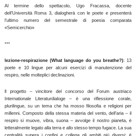
Al termine dello spettacolo, Ugo Fracassa, docente
dell’Università Roma 3, dialogherà con le poete e presenterà
l’ultimo numero del semestrale di poesia comparata
«Semicerchio»
***
lezione-respirazione (What language do you breathe?)
: 13
poete e 10 lingue per alcuni esercizi di manutenzione del
respiro, nelle molteplici declinazioni.
ll progetto – vincitore del concorso del Forum austriaco
Internationale Literaturdialoge – è una riflessione corale,
plurilingue, su un tema che ha mosso filosofia e religioni per
millenni. Composto della stessa materia del vento, dell’aria – il
respiro si muove, vibra, suona – avvolge il nostro pianeta, è
letteralmente legato alla terra e allo stesso tempo fugace. La sua
centralità supera i confini e collega gli ambiti più diversi: è