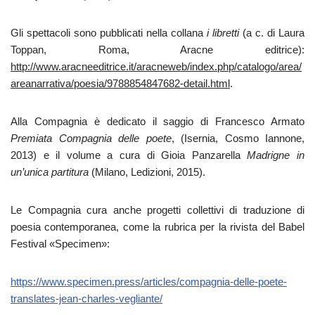
Gli spettacoli sono pubblicati nella collana
i libretti
(a c. di Laura
Toppan, Roma, Aracne editrice):
http://www.aracneeditrice.it/aracneweb/index.php/catalogo/area/
areanarrativa/poesia/9788854847682-detail.html
.
Alla Compagnia è dedicato il saggio di Francesco Armato
Premiata Compagnia delle poete
, (Isernia, Cosmo Iannone,
2013) e il volume a cura di Gioia Panzarella
Madrigne in
un’unica partitura
(Milano, Ledizioni, 2015).
Le Compagnia cura anche progetti collettivi di traduzione di
poesia contemporanea, come la rubrica per la rivista del Babel
Festival «Specimen»:
https://www.specimen.press/articles/compagnia-delle-poete-
translates-jean-charles-vegliante/